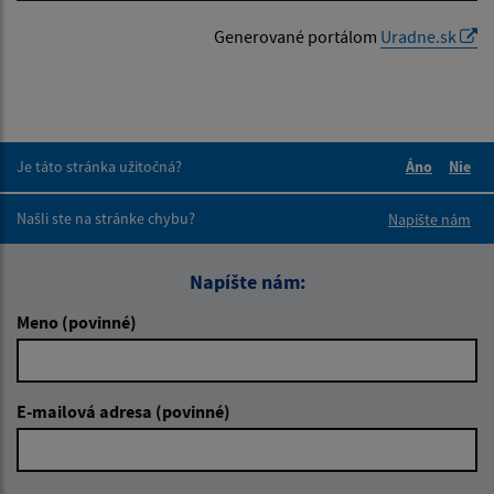
Generované portálom
Uradne.sk
Je táto stránka užitočná?
Áno
Nie
Boli tieto 
Boli 
Našli ste na stránke chybu?
Napíšte nám
Napíšte nám:
Meno (povinné)
E-mailová adresa (povinné)