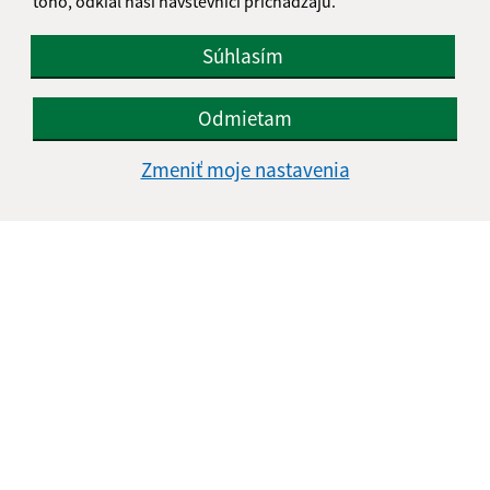
toho, odkiaľ naši návštevníci prichádzajú.
Súhlasím
Odmietam
Zmeniť moje nastavenia
Informácie o stránke:
Vyhlásenie o prístupnosti
Autorské práva
Ochrana osobných údajov
Navigácia:
Vytlačiť aktuálnu stránku