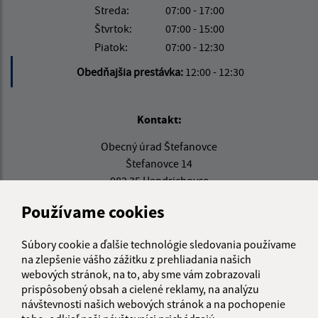
Streda:
07:00 - 17:00
Štvrtok:
07:00 - 15:00
Piatok:
07:00 - 12:30
Obedňajšia prestávka:
12:00 - 12:30
Kontakt:
Obecný úrad Štefanovce
Štefanovce 14
082 35 Hendrichovce
Používame cookies
podatelna@stefanovce.sk
+421 51 779 51 34
Súbory cookie a ďalšie technológie sledovania používame
IČO: 00327841
na zlepšenie vášho zážitku z prehliadania našich
webových stránok, na to, aby sme vám zobrazovali
prispôsobený obsah a cielené reklamy, na analýzu
návštevnosti našich webových stránok a na pochopenie