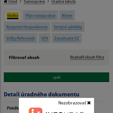
Úvod
Samospráva
Úradná tabuľa
Všetko
Plán rozvoja obce
Rôzne
Rozpočet-Hospodárenie
Verejné vyhlášky
Voľby/Referendá
VZN
Zasadnutia OZ
Filtrovať obsah
Rozbaliť obsah filtra
Názov:
späť
Popis:
Detail úradného dokumentu
Dátum zverejnenia od:
Nezobrazovať
Položka
Informácia