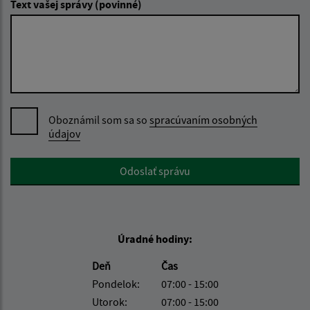
Text vašej správy (povinné)
Oboznámil som sa so
spracúvaním osobných
údajov
Google reCaptcha Response
Odoslať správu
Úradné hodiny:
Deň
Čas
Pondelok:
07:00 - 15:00
Utorok:
07:00 - 15:00