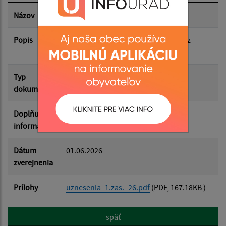
Dátum zverejnenia do:
Názov
Uznesenia
Popis
Uznesenia obecného zastupiteľstva z
Filtrovať
1.zasadnutia v roku 2026
Reset
Typ
Zasadnutia OZ
dokumentu
Doplňujúce
informácie
Dátum
01.06.2026
zverejnenia
Prílohy
uznesenia_1.zas._26.pdf
(PDF, 167.18KB )
späť