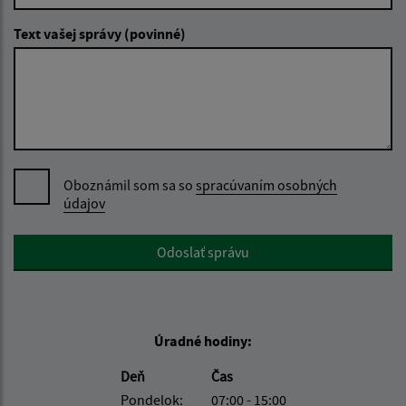
Text vašej správy (povinné)
Oboznámil som sa so
spracúvaním osobných
údajov
Google reCaptcha Response
Odoslať správu
Úradné hodiny:
Deň
Čas
Pondelok:
07:00 - 15:00