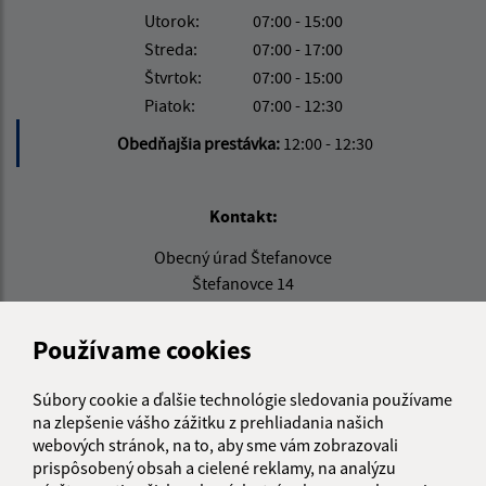
Utorok:
07:00 - 15:00
Streda:
07:00 - 17:00
Štvrtok:
07:00 - 15:00
Piatok:
07:00 - 12:30
Obedňajšia prestávka:
12:00 - 12:30
Kontakt:
Obecný úrad Štefanovce
Štefanovce 14
082 35 Hendrichovce
Používame cookies
podatelna@stefanovce.sk
+421 51 779 51 34
Súbory cookie a ďalšie technológie sledovania používame
na zlepšenie vášho zážitku z prehliadania našich
IČO: 00327841
webových stránok, na to, aby sme vám zobrazovali
prispôsobený obsah a cielené reklamy, na analýzu