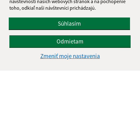
návštevnosti našich webových stránok a na pochopenie
toho, odkiaľ naši návštevníci prichádzajú.
Súhlasím
Odmietam
Zmeniť moje nastavenia
Informácie o stránke:
Vyhlásenie o prístupnosti
Autorské práva
Ochrana osobných údajov
Navigácia: