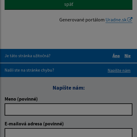
späť
Generované portálom
Uradne.sk
Je táto stránka užitočná?
Áno
Nie
Boli tieto 
Boli 
Našli ste na stránke chybu?
Napíšte nám
Napíšte nám:
Meno (povinné)
E-mailová adresa (povinné)