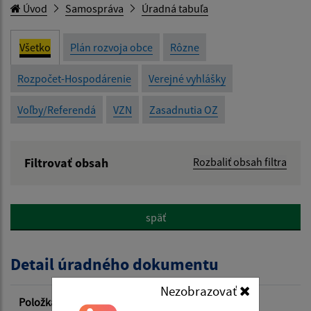
Úvod
Samospráva
Úradná tabuľa
Všetko
Plán rozvoja obce
Rôzne
Rozpočet-Hospodárenie
Verejné vyhlášky
Voľby/Referendá
VZN
Zasadnutia OZ
Filtrovať obsah
Rozbaliť obsah filtra
Názov:
späť
Popis:
Detail úradného dokumentu
Dátum zverejnenia od:
Nezobrazovať
Položka
Informácia