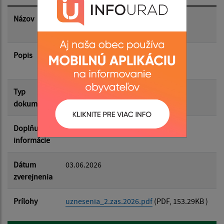
Dátum zverejnenia do:
Názov
Uznesenia z 2.zasadnutia obecného
zastupiteľstva z 1.6.2026
Popis
Filtrovať
Uznesenia z 2.zasadnutia obecného
Reset
zastupiteľstva z 1.6.2026
Typ
Zasadnutia OZ
dokumentu
Doplňujúce
informácie
Dátum
03.06.2026
zverejnenia
Prílohy
uznesenia_2.zas.2026.pdf
(PDF, 153.29KB )