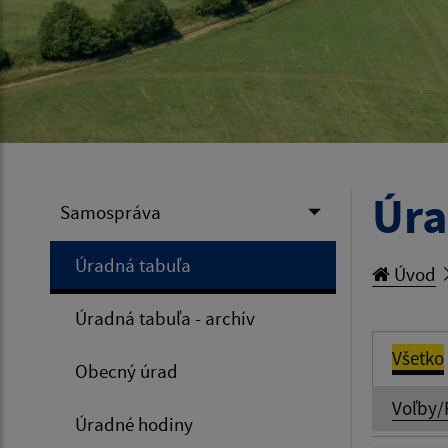
Úra
Samospráva
Úradná tabuľa
Úvod
Úradná tabuľa - archív
Všetko
Obecný úrad
Voľby/
Úradné hodiny