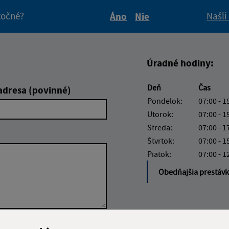
itočné?
Našli
Áno
Nie
Boli tieto informácie pre 
Boli tieto informáci
Úradné hodiny:
Deň
Čas
adresa (povinné)
Pondelok:
07:00 - 1
Utorok:
07:00 - 1
Streda:
07:00 - 1
Štvrtok:
07:00 - 1
Piatok:
07:00 - 1
Obedňajšia prestáv