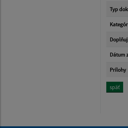
Typ do
Kategór
Doplňuj
Dátum z
Prílohy
späť