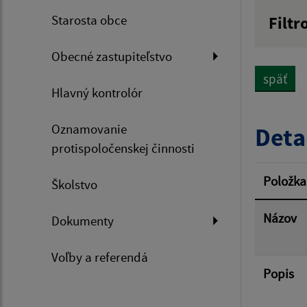
Starosta obce
Filtr
Názov
Obecné zastupiteľstvo
späť
Hlavný kontrolór
Dátum 
Oznamovanie
Deta
protispoločenskej činnosti
Filtr
Položka
Školstvo
Názov
Dokumenty
Voľby a referendá
Popis