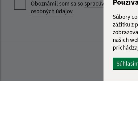
Použív
Oboznámil som sa so
spracúvaním
osobných údajov
Súbory co
zážitku z
zobrazova
našich we
prichádza
Súhlasí