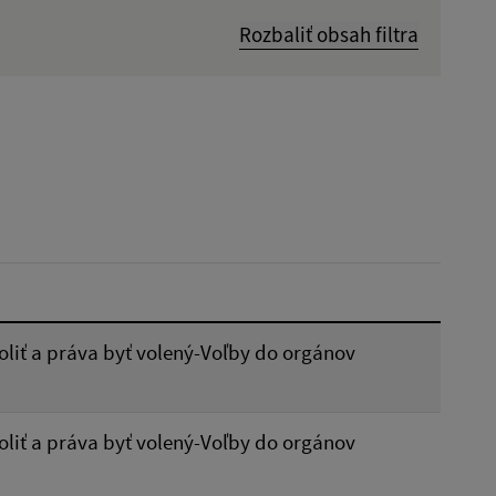
Rozbaliť obsah filtra
Dátum zverejnenia od:
Reset
liť a práva byť volený-Voľby do orgánov
liť a práva byť volený-Voľby do orgánov