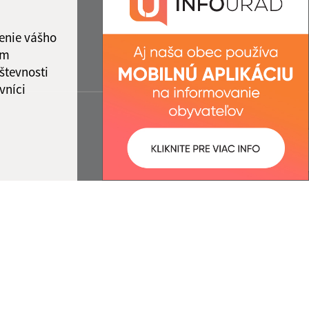
enie vášho
ám
števnosti
vníci