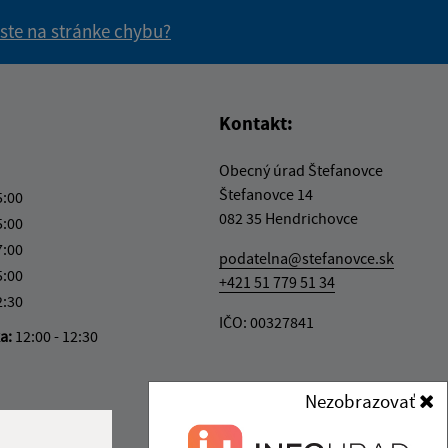
 ste na stránke chybu?
vás užitočné?
e pre vás užitočné?
Kontakt:
Obecný úrad Štefanovce
Štefanovce 14
5:00
082 35 Hendrichovce
5:00
7:00
podatelna@stefanovce.sk
5:00
+421 51 779 51 34
2:30
IČO: 00327841
ka:
12:00 - 12:30
Nezobrazovať