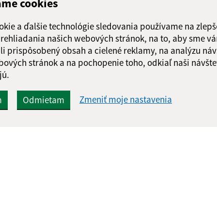
ame cookies
Google reCaptcha Response
Odoslať správu
okie a ďalšie technológie sledovania používame na zlepš
 prehliadania našich webových stránok, na to, aby sme v
li prispôsobený obsah a cielené reklamy, na analýzu náv
bových stránok a na pochopenie toho, odkiaľ naši návšte
jú.
Zmeniť moje nastavenia
m
Odmietam