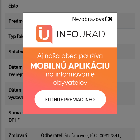
číslo
Suma od:
Nezobrazovať
Predmet
Elektrina
Typ faktúry
odberateľská
Suma do:
Splatnosť
17.07.2026
Dátum
06.07.2026
Filtrovať
Reset
zverejnenia
Dátum
03.07.2026
vystavenia
Suma s
44.53 €
DPH*
Zmluvná
Odberateľ
: Štefanovce, IČO: 00327841,