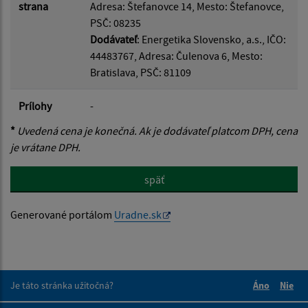
strana
Adresa: Štefanovce 14, Mesto: Štefanovce,
PSČ: 08235
Dodávateľ
: Energetika Slovensko, a.s., IČO:
44483767, Adresa: Čulenova 6, Mesto:
Bratislava, PSČ: 81109
Prílohy
-
*
Uvedená cena je konečná. Ak je dodávateľ platcom DPH, cena
je vrátane DPH.
späť
Generované portálom
Uradne.sk
Je táto stránka užitočná?
Áno
Nie
Boli tieto 
Boli 