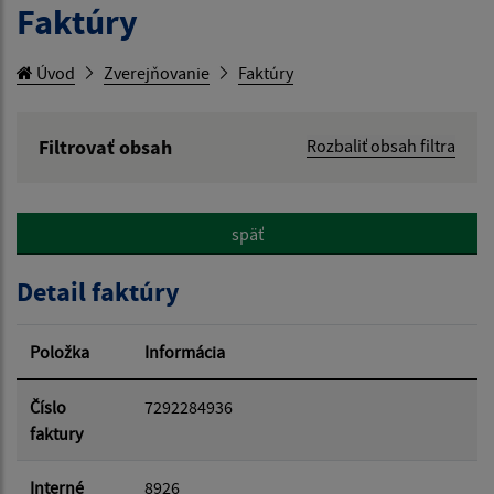
Faktúry
Úvod
Zverejňovanie
Faktúry
Filtrovať obsah
Rozbaliť obsah filtra
Hľadaný výraz:
späť
Hľadať v:
Detail faktúry
Typ dátumu:
Položka
Informácia
Dátum od:
Číslo
7292284936
faktury
Dátum do:
Interné
8926