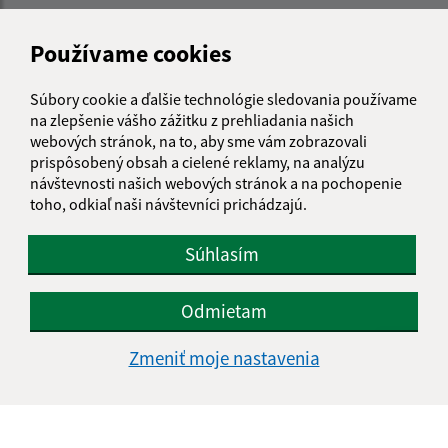
Obecný úrad Štefanovce
Štefanovce 14
Používame cookies
082 35 Hendrichovce
Súbory cookie a ďalšie technológie sledovania používame
podatelna@stefanovce.sk
na zlepšenie vášho zážitku z prehliadania našich
+421 51 779 51 34
webových stránok, na to, aby sme vám zobrazovali
prispôsobený obsah a cielené reklamy, na analýzu
IČO: 00327841
návštevnosti našich webových stránok a na pochopenie
toho, odkiaľ naši návštevníci prichádzajú.
Súhlasím
Odmietam
Zmeniť moje nastavenia