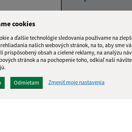
ame cookies
Google reCaptcha Response
Odoslať správu
okie a ďalšie technológie sledovania používame na zlepš
 prehliadania našich webových stránok, na to, aby sme v
li prispôsobený obsah a cielené reklamy, na analýzu náv
bových stránok a na pochopenie toho, odkiaľ naši návšte
jú.
Zmeniť moje nastavenia
m
Odmietam