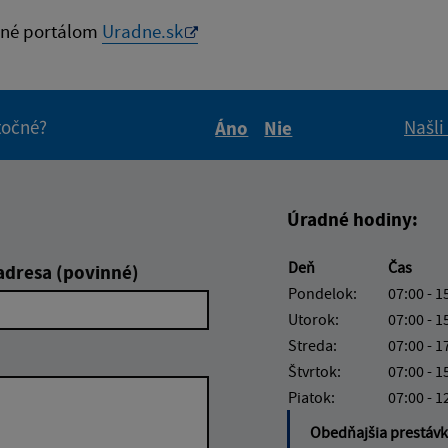
né portálom
Uradne.sk
itočné?
Našli
Áno
Nie
Boli tieto informácie pre 
Boli tieto informáci
Úradné hodiny:
Deň
Čas
adresa (povinné)
Pondelok:
07:00 - 1
Utorok:
07:00 - 1
Streda:
07:00 - 1
Štvrtok:
07:00 - 1
Piatok:
07:00 - 1
Obedňajšia prestáv