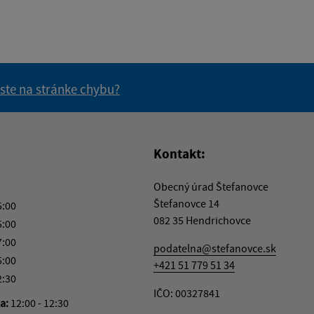
 ste na stránke chybu?
vás užitočné?
e pre vás užitočné?
Kontakt:
Obecný úrad Štefanovce
Štefanovce 14
5:00
082 35 Hendrichovce
5:00
7:00
podatelna@stefanovce.sk
5:00
+421 51 779 51 34
2:30
IČO: 00327841
ka:
12:00 - 12:30