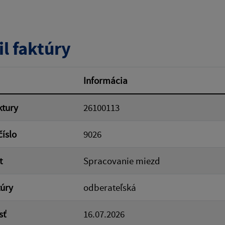
tumu:
Dátum od:
il faktúry
od:
Suma do:
Informácia
ktury
26100113
ovať
číslo
9026
t
Spracovanie miezd
túry
odberateľská
sť
16.07.2026