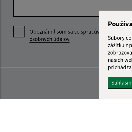
Použív
Oboznámil som sa so
spracúvaním
Súbory co
osobných údajov
zážitku z
zobrazova
našich we
prichádza
Súhlasí