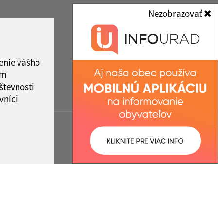
Nezobrazovať
enie vášho
ám
števnosti
vníci