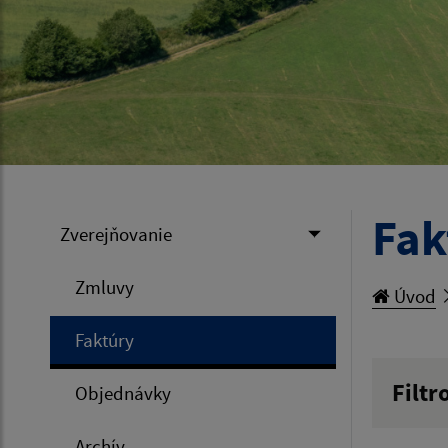
Fak
Zverejňovanie
Zmluvy
Úvod
Faktúry
Filtr
Objednávky
Hľadan
Archív