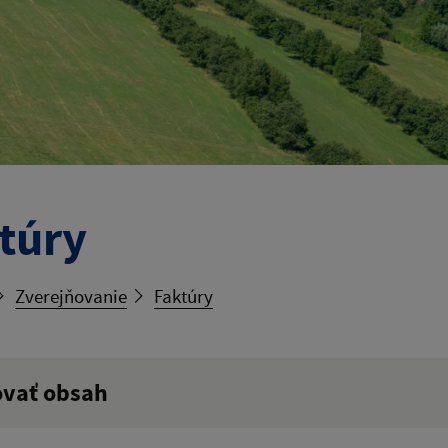
túry
Zverejňovanie
Faktúry
ovať obsah
ý výraz: