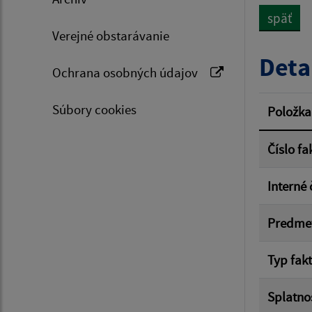
späť
Verejné obstarávanie
Typ dá
Deta
Ochrana osobných údajov
Suma 
Súbory cookies
Položka
Číslo fa
Filtr
Interné 
Predme
Typ fak
Splatno