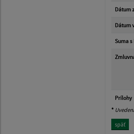
Dátum z
Dátum v
Suma s
Zmluvná
Prílohy
*
Uvedená 
späť