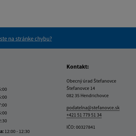
 ste na stránke chybu?
vás užitočné?
e pre vás užitočné?
Kontakt:
Obecný úrad Štefanovce
Štefanovce 14
5:00
082 35 Hendrichovce
5:00
7:00
podatelna@stefanovce.sk
5:00
+421 51 779 51 34
2:30
IČO: 00327841
ka:
12:00 - 12:30