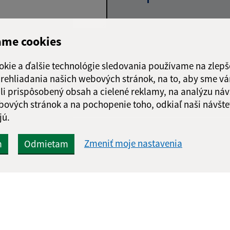
ame cookies
Google reCaptcha Response
Odoslať správu
okie a ďalšie technológie sledovania používame na zlepš
 prehliadania našich webových stránok, na to, aby sme v
li prispôsobený obsah a cielené reklamy, na analýzu náv
bových stránok a na pochopenie toho, odkiaľ naši návšte
jú.
Zmeniť moje nastavenia
m
Odmietam