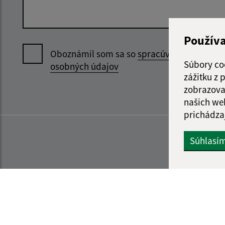
Použív
Oboznámil som sa so
spracúvaním
Súbory co
osobných údajov
zážitku z
zobrazova
našich we
prichádza
Súhlasí