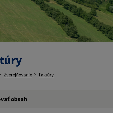
túry
Zverejňovanie
Faktúry
ovať obsah
ý výraz: