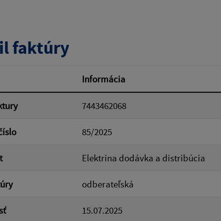
tumu:
Dátum od:
il faktúry
od:
Suma do:
Informácia
ktury
7443462068
ovať
číslo
85/2025
t
Elektrina dodávka a distribúcia
túry
odberateľská
sť
15.07.2025