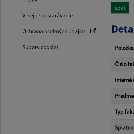
späť
Verejné obstarávanie
Typ dá
Deta
Ochrana osobných údajov
Suma 
Súbory cookies
Položka
Číslo fa
Filtr
Interné 
Predme
Typ fak
Splatno