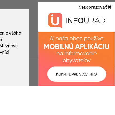
Nezobrazovať
enie vášho
ám
števnosti
vníci