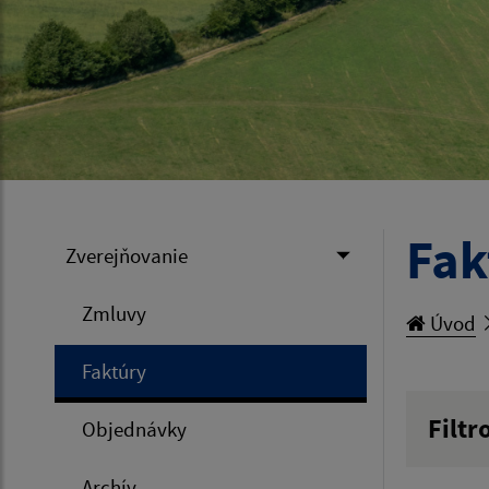
Fak
Zverejňovanie
Zmluvy
Úvod
Faktúry
Filtr
Objednávky
Hľadan
Archív