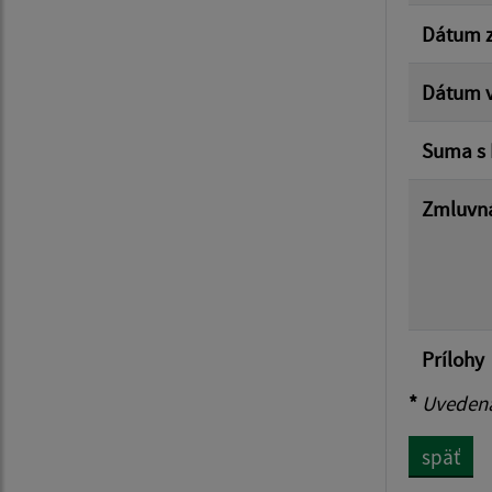
Dátum z
Dátum v
Suma s
Zmluvná
Prílohy
*
Uvedená 
späť