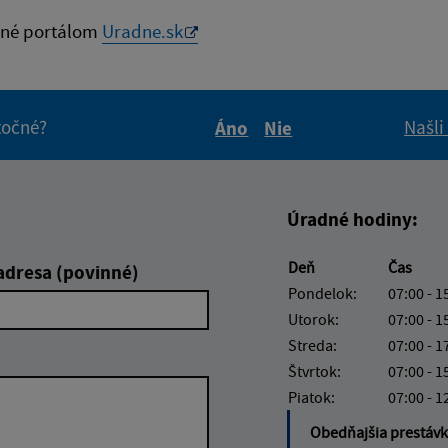
né portálom
Uradne.sk
itočné?
Našli
Áno
Nie
Boli tieto informácie pre 
Boli tieto informáci
Úradné hodiny:
Deň
Čas
adresa (povinné)
Pondelok:
07:00 - 1
Utorok:
07:00 - 1
Streda:
07:00 - 1
Štvrtok:
07:00 - 1
Piatok:
07:00 - 1
Obedňajšia prestáv