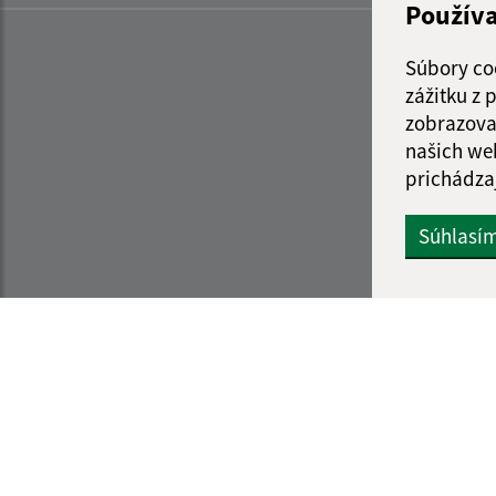
Použív
Súbory co
zážitku z
zobrazova
našich we
prichádza
Súhlasí
Informácie o stránke:
Navigácia:
Vyhlásenie o prístupnosti
Vytlačiť aktuálnu strá
Autorské práva
Mapa stránok