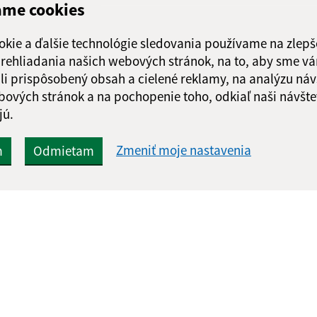
ame cookies
okie a ďalšie technológie sledovania používame na zlepš
 prehliadania našich webových stránok, na to, aby sme v
li prispôsobený obsah a cielené reklamy, na analýzu náv
bových stránok a na pochopenie toho, odkiaľ naši návšte
jú.
Zmeniť moje nastavenia
m
Odmietam
Rýchle odkazy:
Aktualiz
nku
Aktuality
05.08.2026 
História