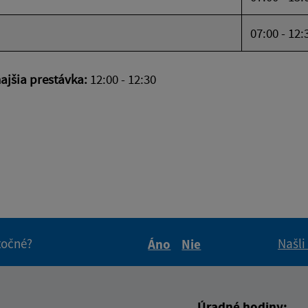
07:00 - 12:
jšia prestávka:
12:00 - 12:30
itočné?
Našli
Áno
Nie
Boli tieto informácie pre 
Boli tieto informáci
Úradné hodiny: