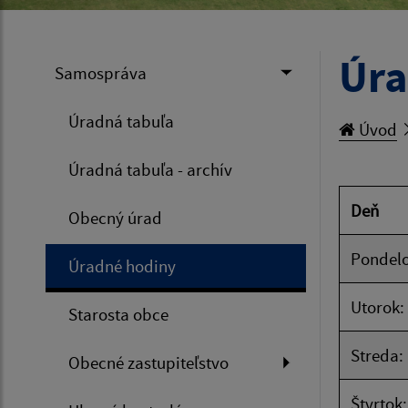
Úra
Samospráva
Úradná tabuľa
Úvod
Úradná tabuľa - archív
Deň
Obecný úrad
Pondelo
Úradné hodiny
Utorok:
Starosta obce
Streda:
Obecné zastupiteľstvo
Štvrtok: