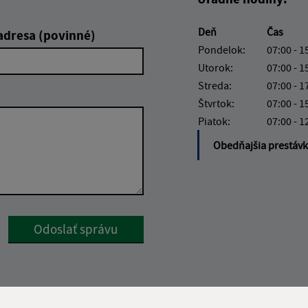
Deň
Čas
adresa (povinné)
Pondelok:
07:00 - 1
Utorok:
07:00 - 1
Streda:
07:00 - 1
Štvrtok:
07:00 - 1
Piatok:
07:00 - 1
Obedňajšia prestáv
Google reCaptcha Response
Odoslať správu