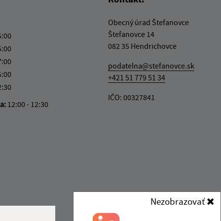
Obecný úrad Štefanovce
Štefanovce 14
5:00
082 35 Hendrichovce
5:00
7:00
podatelna@stefanovce.sk
5:00
+421 51 779 51 34
2:30
IČO: 00327841
ka:
12:00 - 12:30
Nezobrazovať