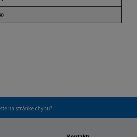
30
 ste na stránke chybu?
vás užitočné?
e pre vás užitočné?
Kontakt: