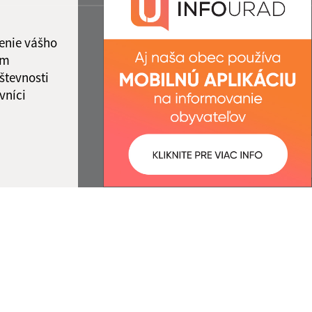
enie vášho
ám
števnosti
vníci
ované:
Správca obsahu:
16:17 hod.
Správca obsahu je Obec
Štefanovce.