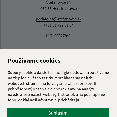
Štefanovce 14
082 35 Hendrichovce
podatelna@stefanovce.sk
+421 51 779 51 34
IČO: 00327841
Používame cookies
Súbory cookie a ďalšie technológie sledovania používame
na zlepšenie vášho zážitku z prehliadania našich
webových stránok, na to, aby sme vám zobrazovali
prispôsobený obsah a cielené reklamy, na analýzu
návštevnosti našich webových stránok a na pochopenie
toho, odkiaľ naši návštevníci prichádzajú.
Súhlasím