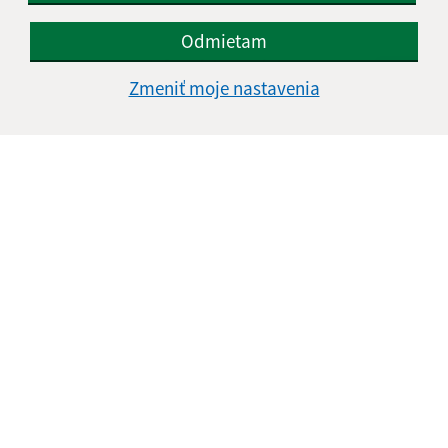
Odmietam
Informácie o stránke:
Zmeniť moje nastavenia
Vyhlásenie o prístupnosti
Autorské práva
Ochrana osobných údajov
Navigácia:
Vytlačiť aktuálnu stránku
Mapa stránok
Cookies
Rýchle odkazy:
Aktuality
História
Fotogaléria
Kontakty
Triedenie odpadu