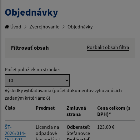
Objednávky
Úvod
Zverejňovanie
Objednávky
Filtrovať obsah
Rozbaliť obsah filtra
Hľadaný výraz:
Počet položiek na stránke:
Hľadať v:
Výsledky vyhľadávania (počet dokumentov vyhovujúcich
zadaným kritériám: 6)
Typ dátumu:
Číslo
Predmet
Zmluvná
Cena celkom (s
strana
DPH)*
Dátum od:
ŠT-
Licencia na
Odberateľ
:
123.00 €
2026/014-
odpadové
Štefanovce
OcÚ-001
hospodárst
Dodávateľ
: