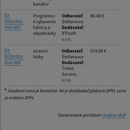
kanálov
ŠT-
Programov
Odberateľ
:
98.40 €
2025/002-
é vybavenie
Štefanovce
OcÚ-007
faktúry a
Dodávateľ
:
objednávky
IFOsoft
s.r.o.
ŠT-
stravné
Odberateľ
:
574.00 €
2025/002-
lístky
Štefanovce
OcÚ-006
Dodávateľ
:
Ticket
Service,
s.r.o.
*
Uvedená cena je konečná. Ak je dodávateľ platcom DPH, cena
je vrátane DPH.
Generované portálom
Uradne.sk