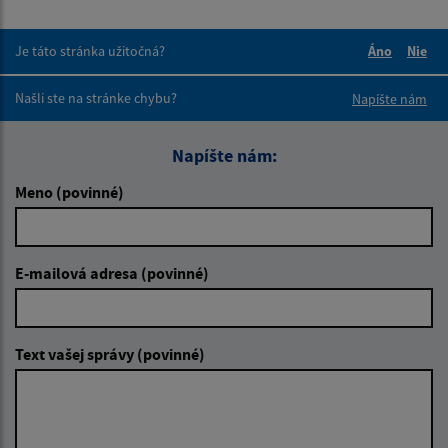
Je táto stránka užitočná?
Áno
Nie
Boli tieto 
Boli 
Našli ste na stránke chybu?
Napíšte nám
Napíšte nám:
Meno (povinné)
E-mailová adresa (povinné)
Text vašej správy (povinné)