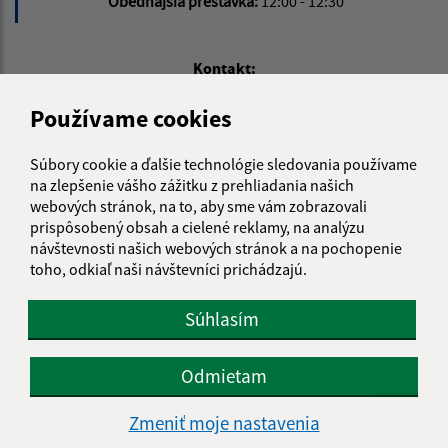
Obedňajšia prestávka:
12:00 - 12:30
Kontakt:
Obecný úrad Štefanovce
Používame cookies
Štefanovce 14
082 35 Hendrichovce
Súbory cookie a ďalšie technológie sledovania používame
na zlepšenie vášho zážitku z prehliadania našich
podatelna@stefanovce.sk
webových stránok, na to, aby sme vám zobrazovali
+421 51 779 51 34
prispôsobený obsah a cielené reklamy, na analýzu
návštevnosti našich webových stránok a na pochopenie
IČO: 00327841
toho, odkiaľ naši návštevníci prichádzajú.
Súhlasím
Odmietam
Zmeniť moje nastavenia